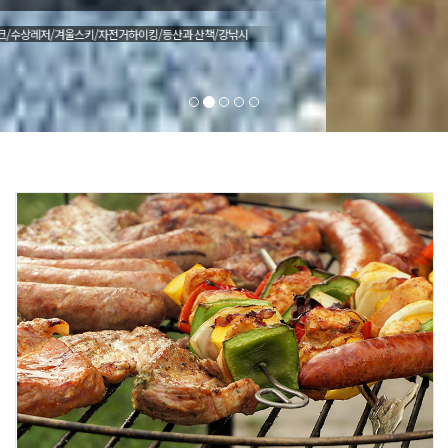
레일바이크/수상레저/겨울스키/자전거하이킹/등산과 산책/강낚시