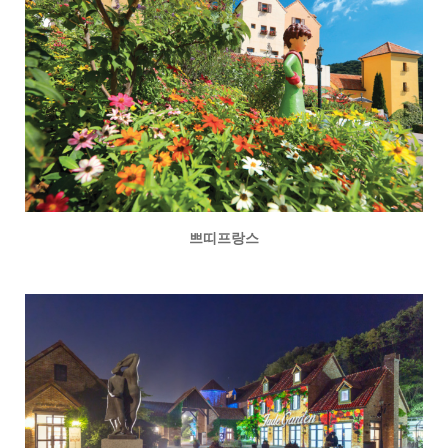
쁘띠프랑스