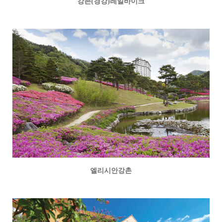
강촌(경강)레일바이크
엘리시안강촌