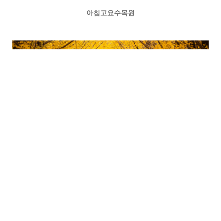
아침고요수목원
남이섬