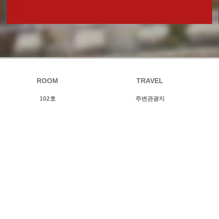
ROOM
TRAVEL
102호
주변관광지
105호
106호
201호
202호
205호
207호
208호
전체보기