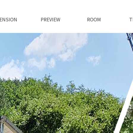
ENSION
PREVIEW
ROOM
T
오시는길
인사말
특별한서비스
펜션전경
전체보기
102호
105호
106호
201호
202호
205호
207호
208호
주